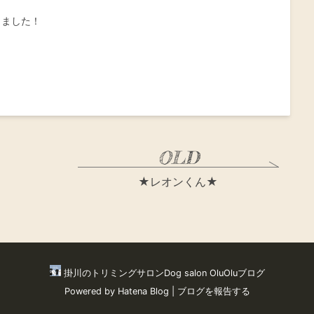
しました！
★レオンくん★
掛川のトリミングサロンDog salon OluOluブログ
Powered by
Hatena Blog
|
ブログを報告する