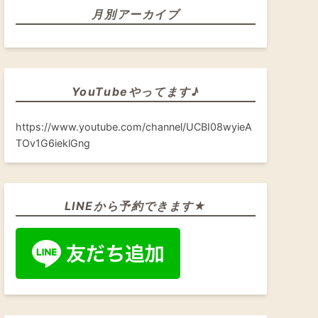
月別アーカイブ
YouTubeやってます♪
https://www.youtube.com/channel/UCBI08wyieA
TOv1G6ieklGng
LINEから予約できます★