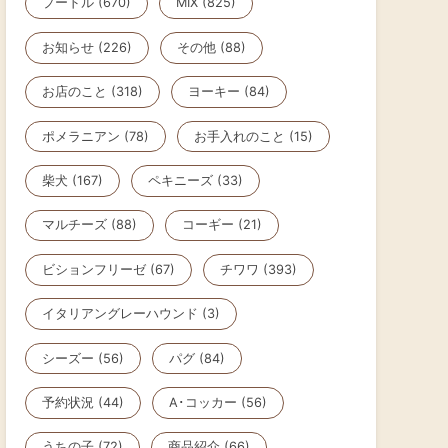
プードル (670)
MIX (825)
お知らせ (226)
その他 (88)
お店のこと (318)
ヨーキー (84)
ポメラニアン (78)
お手入れのこと (15)
柴犬 (167)
ペキニーズ (33)
マルチーズ (88)
コーギー (21)
ビションフリーゼ (67)
チワワ (393)
イタリアングレーハウンド (3)
シーズー (56)
パグ (84)
予約状況 (44)
A･コッカー (56)
うちの子 (72)
商品紹介 (66)