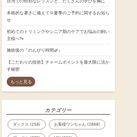
台湾での特別なレッスンと、たくさんの学びを胸に
本格的な暑さに備えて🌞夏季のご予約に関するお知ら
せ
初めてのトリミングやシニア期のケアでお悩みの飼い
主様へ🐾
施術後の『のんびり時間🌿』
【こだわりの技術】チャームポイントを最大限に活か
す秘密
もっと見る
カテゴリー
ダックス (258)
お客様ワンちゃん (2868)